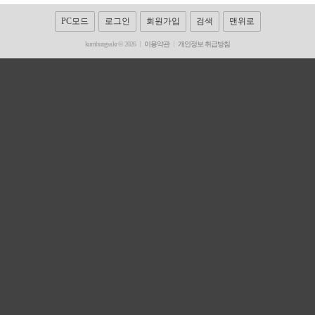
PC모드
로그인
회원가입
검색
맨위로
kumbungsa.kr © 2026
이용약관
개인정보 취급방침