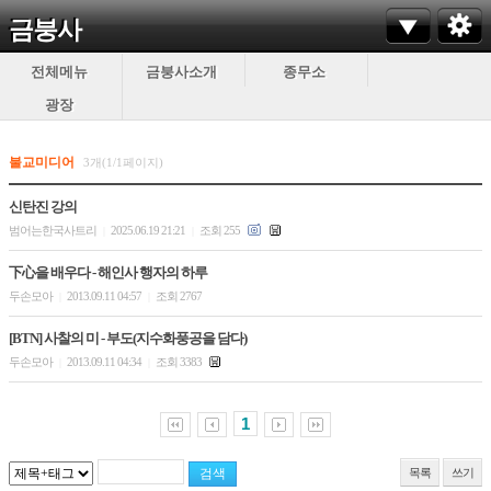
금붕사
전체메뉴
금붕사소개
종무소
광장
불교미디어
3개(1/1페이지)
신탄진 강의
범어는한국사트리
2025.06.19 21:21
조회 255
|
|
下心을 배우다 - 해인사 행자의 하루
두손모아
2013.09.11 04:57
조회 2767
|
|
[BTN] 사찰의 미 - 부도(지수화풍공을 담다)
두손모아
2013.09.11 04:34
조회 3383
|
|
1
목록
쓰기