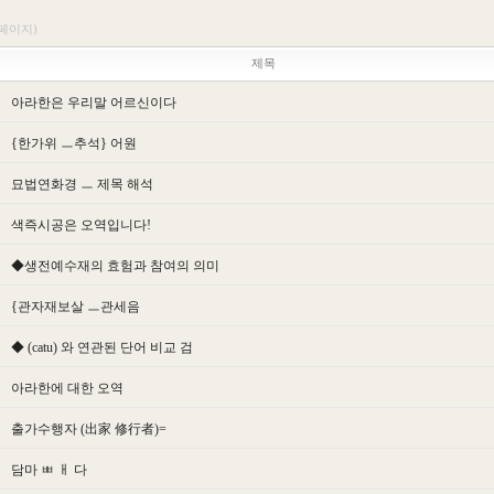
1페이지)
제목
아라한은 우리말 어르신이다
{한가위 ㅡ추석} 어원
묘법연화경 ㅡ 제목 해석
색즉시공은 오역입니다!
◆생전예수재의 효험과 참여의 의미
{관자재보살 ㅡ관세음
◆ (catu) 와 연관된 단어 비교 검
아라한에 대한 오역
출가수행자 (出 家 修行者)=
담마 ㅃ ㅐ 다