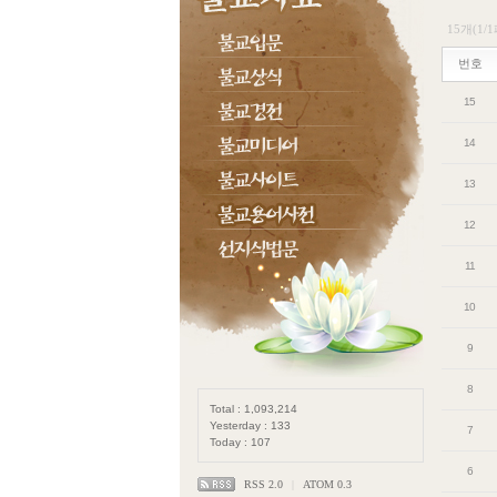
15개(1/
번호
15
14
13
12
11
10
9
8
Total : 1,093,214
Yesterday : 133
7
Today : 107
6
RSS 2.0
|
ATOM 0.3