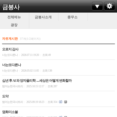
금붕사
전체메뉴
금붕사소개
종무소
광장
자유게시판
37개(1/2페이지)
오로지 감사
너는또다른나
2026.07.11 19:20
조회 49
|
|
너는또다른나
너는또다른나
2026.05.02 11:05
조회 138
|
|
십년 후 AI 와 양자물리학 ㅡ세상은 어떻게 변화할까
범어는한국사트리
2025.10.15 12:17
조회 287
|
|
도약
범어는한국사트리
2025.09.19 18:23
조회 354
|
|
염화미소불