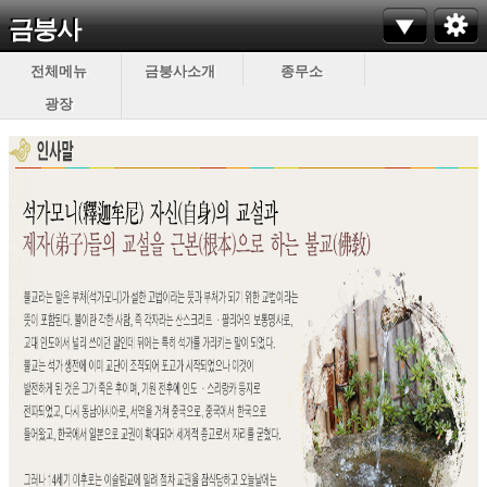
금붕사
전체메뉴
금붕사소개
종무소
광장