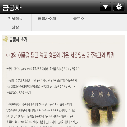
금붕사
전체메뉴
금붕사소개
종무소
광장