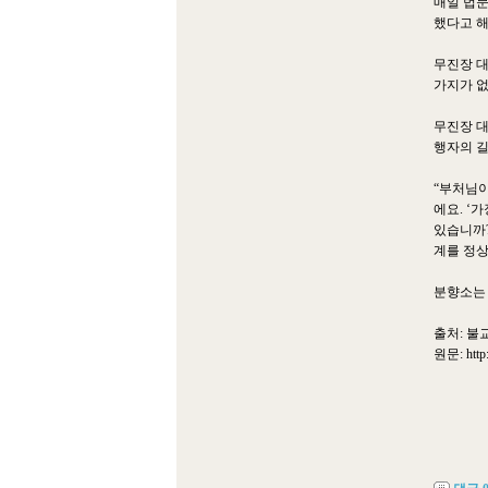
매일 법문
했다고 해
무진장 대
가지가 없
무진장 대
행자의 길
“부처님이
에요. ‘
있습니까?
계를 정상
분향소는 
출처: 불
원문:
htt