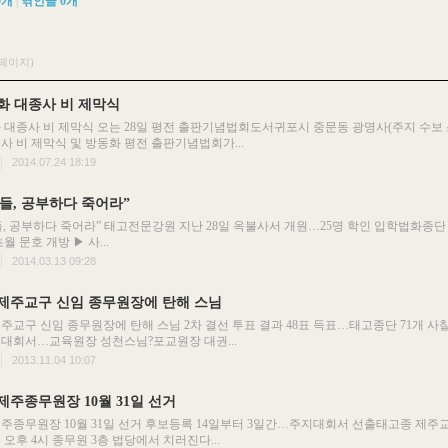
0
개
|
엮인글
0
개
1페이지)
화 대종사 비 제막식
 대종사 비 제막식 오는 28일 평전 출판기념법회도서귀포시 중문동 광명사(주지 수보 
사 비 제막식 및 방동화 평전 출판기념법회가...
2014.07.24 18:19
들, 공부하다 죽어라”
, 공부하다 죽어라” 태고전문강원 지난 28일 옥불사서 개원…25명 학인 입학법화종단
월 문호 개방 ▶ 사...
2014.03.13 09:28
제주교구 신임 종무원장에 탄해 스님
주교구 신임 종무원장에 탄해 스님 2차 결선 투표 결과 48표 득표…태고종단 71개 사
지대회서…교육원장 성천스님?포교원장 대권...
2013.11.04 10:07
제주종무원장 10월 31일 선거
주종무원장 10월 31일 선거 후보등록 14일부터 3일간…주지대회서 선출태고종 제주
일 오후 4시 종무원 3층 법당에서 치러진다...