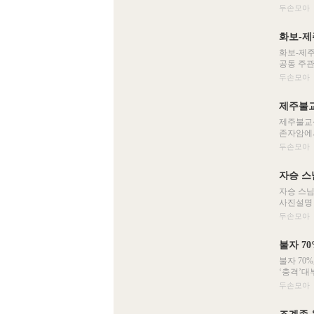
두손모아
화보-제
화보-제주
공동 주관
두손모아
제주불교
제주불교성
존자암에서
두손모아
자승 스
자승 스님
사진설명 :
두손모아
불자 7
불자 70
‘충격’대
두손모아