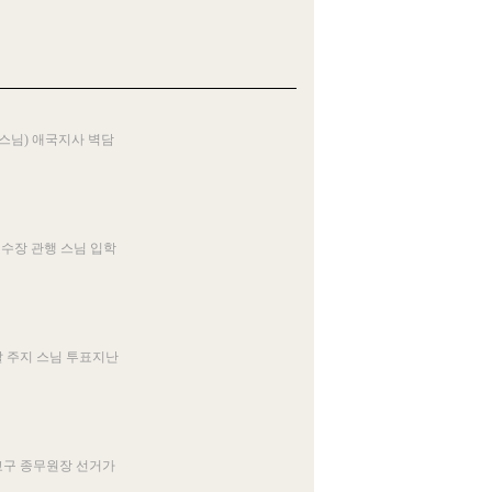
스님) 애국지사 벽담
 수장 관행 스님 입학
찰 주지 스님 투표지난
교구 종무원장 선거가