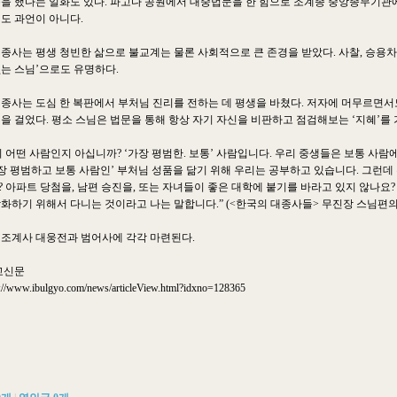
을 했다는 일화도 있다. 파고다 공원에서 대중법문을 한 힘으로 조계종 중앙종무기관
도 과언이 아니다.
종사는 평생 청빈한 삶으로 불교계는 물론 사회적으로 큰 존경을 받았다. 사찰, 승용차,
는 스님’으로도 유명하다.
종사는 도심 한 복판에서 부처님 진리를 전하는 데 평생을 바쳤다. 저자에 머무르면서
을 걸었다. 평소 스님은 법문을 통해 항상 자기 자신을 비판하고 점검해보는 ‘지혜’를
 어떤 사람인지 아십니까? ‘가장 평범한. 보통’ 사람입니다. 우리 중생들은 보통 사람
가장 평범하고 보통 사람인’ 부처님 성품을 닮기 위해 우리는 공부하고 있습니다. 그런
 아파트 당첨을, 남편 승진을, 또는 자녀들이 좋은 대학에 붙기를 바라고 있지 않나요?
화하기 위해서 다니는 것이라고 나는 말합니다.” (<한국의 대종사들> 무진장 스님편의
조계사 대웅전과 범어사에 각각 마련된다.
교신문
p://www.ibulgyo.com/news/articleView.html?idxno=128365