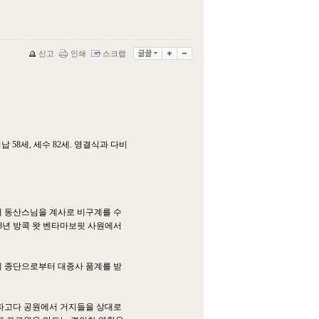
신고
인쇄
스크랩
 58세, 세수 82세. 영결식과 다비
에서 동산스님을 계사로 비구계를 수
8년 방콕 왓 벤타마보핏 사원에서
년에 종단으로부터 대종사 품계를 받
 파고다 공원에서 거지들을 상대로