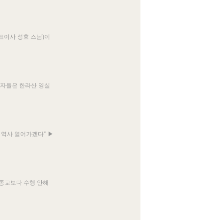
표이사 성효 스님)이
순례자들은 한라산 영실
새 역사 열어가겠다” ▶
 타종교보다 수행 안해