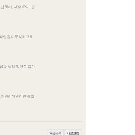
8세, 세수 82세. 영
선작업을 마무리하고 9
이름을 널리 알렸고 출가
: 선거관리위원장인 혜일
처음목록
새로고침