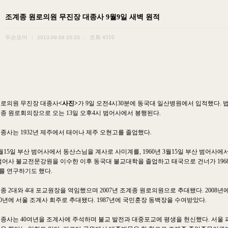
조계종 원로의원 무진장 대종사 9월9일 새벽 원적
두손모아
조회
4310
|
2013.09.09 20:33
|
원로의원 무진장 대종사
<사진>
가 9일 오전4시30분에 동국대 일산병원에서 입적했다. 법납
종 원로회의장으로 오는 13일 오후4시 범어사에서 봉행된다.
종사는 1932년 제주에서 태어나 제주 오현고를 졸업했다.
 3월15일 부산 범어사에서 동산스님을 계사로 사미계를, 1960년 3월15일 부산 범어사
범어사 불교전문강원을 이수한 이후 동국대 불교대학을 졸업하고 태국으로 건너가 196
를 연구하기도 했다.
종 2대와 4대 포교원장을 역임했으며 2007년 조계종 원로의원으로 추대됐다. 2008
010년에 서울 조계사 회주로 추대됐다. 1987년에 국민훈장 동백장을 수여받았다.
종사는 40여년을 조계사에 주석하며 불교 발전과 대중포교에 평생을 헌신했다. 서울