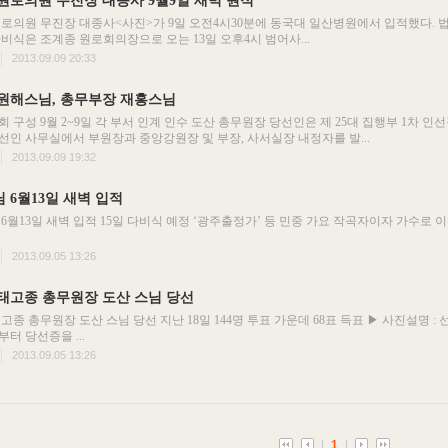
원로의원 무진장 대종사 9월9일 새벽 원적
로의원 무진장 대종사<사진>가 9일 오전4시30분에 동국대 일산병원에서 입적했다. 법납 5
비식은 조계종 원로회의장으로 오는 13일 오후4시 범어사...
2013.09.09 20:33
원해스님, 총무부장 재홍스님
 구성 9월 2~9일 각 부서 인계 인수 도산 총무원장 당선인은 제 25대 집행부 1차 인
당선인 사무실에서 부원장과 중앙강원장 및 부장, 사서실장 내정자를 발...
2013.09.09 19:32
 6월13일 새벽 입적
6월13일 새벽 입적 15일 다비식 예정 ‘광주출정가’ 등 민중 가요 작곡자이자 가수로 
2013.09.05 13:26
 태고종 총무원장 도산 스님 당선
태고종 총무원장 도산 스님 당선 지난 18일 144명 투표 가운데 68표 득표 ▶ 사진설명 
터 당선증을 ...
2013.09.05 13:26
1