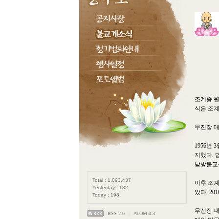
조계종 
식은 조계
무진장 대
1956년
지했다. 
남방불교
Total : 1,093,437
이후 조계
Yesterday : 132
았다. 2
Today : 198
무진장 대
RSS 2.0
|
ATOM 0.3