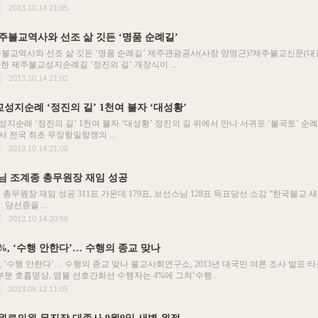
2013.10.14 21:05
주불교역사와 선조 삶 깃든 ‘명품 순례길’
불교역사와 선조 삶 깃든 ‘명품 순례길’ 제주관광공사(사장 양영근)?제주불교신문(대
한 제주불교성지순례길 ‘정진의 길’ 개장식이 ...
2013.10.14 21:02
성지순례 ‘정진의 길’ 1천여 불자 ‘대성황’
지순례 ‘정진의 길’ 1천여 불자 ‘대성황’ 정진의 길 위에서 만나 서귀포 ‘불국토’ 
 전국 최초 무장항일항쟁의 ...
2013.10.14 21:00
님 조계종 총무원장 재임 성공
 총무원장 재임 성공 311표 가운데 179표, 보선스님 128표 득표당선 소감 “한국불교 
 당선증을 ...
2013.10.14 20:58
0%, ‘수행 안한다’… 수행의 종교 맞나
%, ‘수행 안한다’… 수행의 종교 맞나 불교사회연구소, 2013년 대국민 여론 조사 발표
부분 호흡명상, 염불 선호간화선 수행자는 4%에 그쳐‘수행...
2013.09.12 11:05