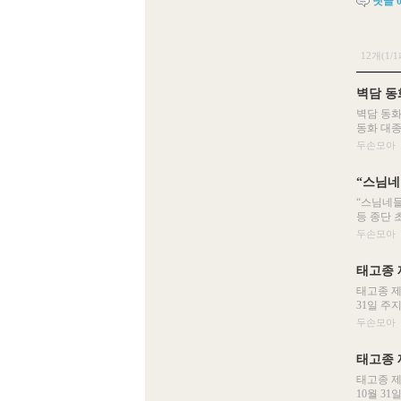
댓글
12개(1/
벽담 동
벽담 동화
동화 대종
두손모아
“스님네
“스님네들
등 종단 초
두손모아
태고종 
태고종 제
31일 주
두손모아
태고종 
태고종 제
10월 31