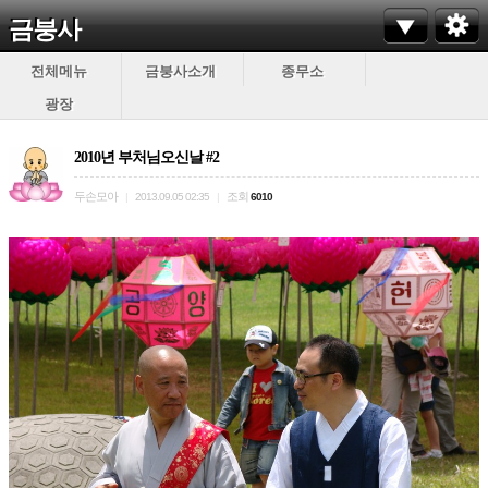
금붕사
전체메뉴
금붕사소개
종무소
광장
2010년 부처님오신날 #2
두손모아
조회
|
2013.09.05 02:35
|
6010