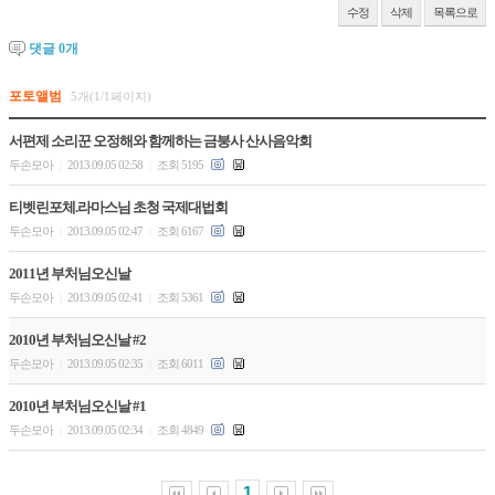
수정
삭제
목록으로
댓글
0
개
포토앨범
5개(1/1페이지)
서편제 소리꾼 오정해와 함께하는 금붕사 산사음악회
두손모아
2013.09.05 02:58
조회 5195
|
|
티벳린포체.라마스님 초청 국제대법회
두손모아
2013.09.05 02:47
조회 6167
|
|
2011년 부처님오신날
두손모아
2013.09.05 02:41
조회 5361
|
|
2010년 부처님오신날 #2
두손모아
2013.09.05 02:35
조회 6011
|
|
2010년 부처님오신날 #1
두손모아
2013.09.05 02:34
조회 4849
|
|
1