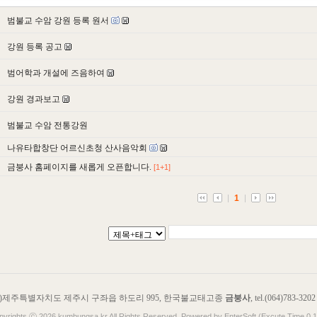
범불교 수암 강원 등록 원서
강원 등록 공고
범어학과 개설에 즈음하여
강원 경과보고
범불교 수암 전통강원
나유타합창단 어르신초청 산사음악회
금붕사 홈페이지를 새롭게 오픈합니다.
[1+1]
1
976)제주특별자치도 제주시 구좌읍 하도리 995, 한국불교태고종
금붕사
, tel.(064)783-3202
pyrights ⓒ 2026 kumbungsa.kr All Rights Reserved. Powered by EnterSoft (Excute Time 0.1