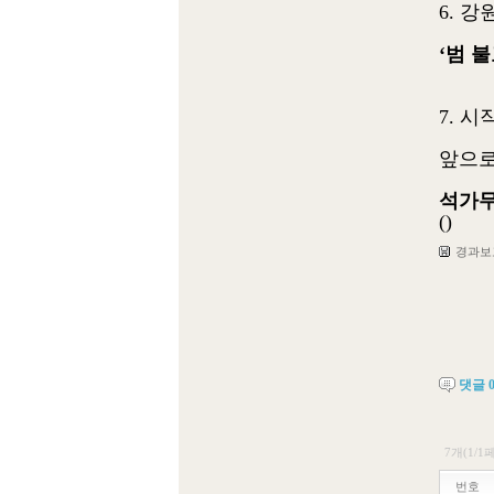
6. 
‘범 
7. 
앞으로
석가무
()
경과보고
댓글
7개(1/1
번호