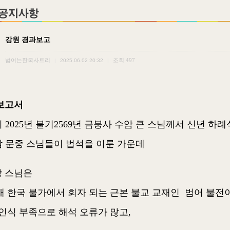
강원 경과보고
범어는한국사트리
조회
497
|
2025.06.02 20:32
|
보고서
서기 2025년 불기2569년 금붕사 수암 큰 스님께서 신년 
수암 문중 스님들이 법석을 이룬 가운데
당 스님은
재 한국 불가에서 회자 되는 근본 불교 교재인 범어 불전
인식 부족으로 해석 오류가 많고,