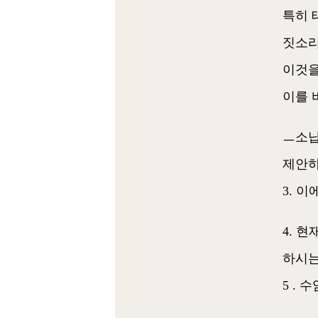
특히 
짓소리
이것을
이를 
ㅡ소납
제안하
3. 
4. 
하시는
5 .