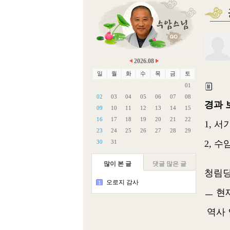
2026.08
일
월
화
수
목
금
토
01
02
03
04
05
06
07
08
경과 
09
10
11
12
13
14
15
16
17
18
19
20
21
22
1, 
23
24
25
26
27
28
29
30
31
2, 
많이 본 글
댓글 많은 글
청림
오로지 감사
1
ㅡ 현
역사 