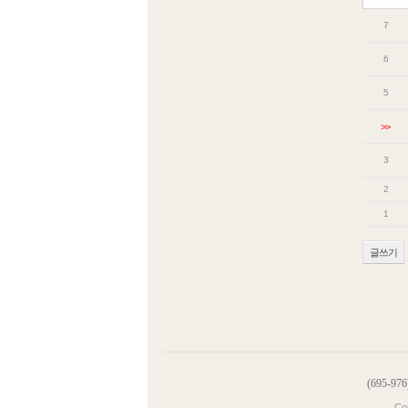
7
6
5
>>
3
2
1
글쓰기
(695-
Co